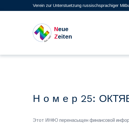
Verein zur Unterstuetzung russischsprachiger Mitb
N
eue
Z
eiten
Н о м е р 25: ОКТЯ
Этот ИНФО перенасыщен финансовой информ