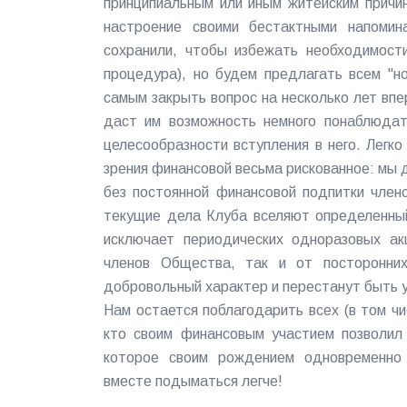
принципиальным или иным житейским причи
настроение своими бестактными напомин
сохранили, чтобы избежать необходимости
процедура), но будем предлагать всем "н
самым закрыть вопрос на несколько лет впе
даст им возможность немного понаблюдат
целесообразности вступления в него. Легк
зрения финансовой весьма рискованное: мы 
без постоянной финансовой подпитки членс
текущие дела Клуба вселяют определенный
исключает периодических одноразовых ак
членов Общества, так и от посторонних
добровольный характер и перестанут быть у
Нам остается поблагодарить всех (в том чис
кто своим финансовым участием позволил 
которое своим рождением одновременно 
вместе подыматься легче!