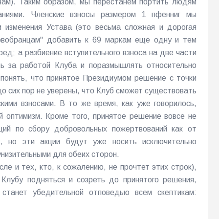
нам). Таким образом, мы перестанем портить людям
аниями. Членские взносы размером 1 пфенниг мы
 изменения Устава (это весьма сложная и дорогая
овобранцам" добавить к 69 маркам еще одну и тем
ред; а разбиение вступительного взноса на две части
ь за работой Клуба и поразмышлять относительно
о понять, что принятое Президиумом решение с точки
до сих пор не уверены, что Клуб сможет существовать
кими взносами. В то же время, как уже говорилось,
 оптимизм. Кроме того, принятое решение вовсе не
ций по сбору добровольных пожертвований как от
, но эти акции будут уже носить исключительно
низительными для обеих сторон.
ле и тех, кто, к сожалению, не прочтет этих строк),
Клубу подняться и созреть до принятого решения,
станет убедительной отповедью всем скептикам: