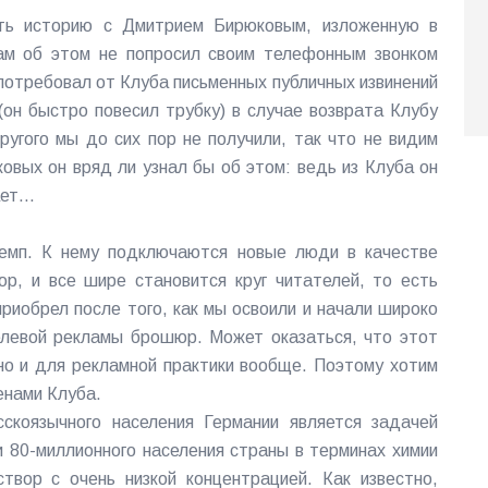
ть историю с Дмитрием Бирюковым, изложенную в
м об этом не попросил своим телефонным звонком
потребовал от Клуба письменных публичных извинений
он быстро повесил трубку) в случае возврата Клубу
ругого мы до сих пор не получили, так что не видим
ковых он вряд ли узнал бы об этом: ведь из Клуба он
ет...
емп. К нему подключаются новые люди в качестве
р, и все шире становится круг читателей, то есть
риобрел после того, как мы освоили и начали широко
елевой рекламы брошюр. Может оказаться, что этот
 но и для рекламной практики вообще. Поэтому хотим
енами Клуба.
скоязычного населения Германии является задачей
 80-миллионного населения страны в терминах химии
вор с очень низкой концентрацией. Как известно,