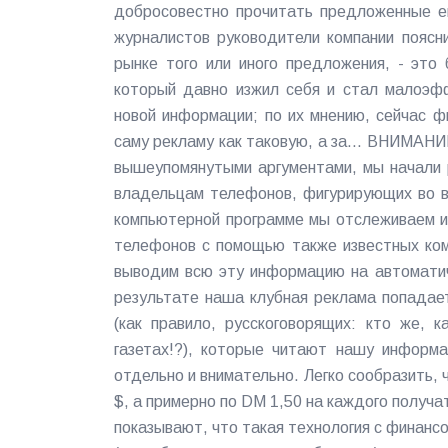
добросовестно прочитать предложенные е
журналистов руководители компании поясн
рынке того или иного предложения, - это
который давно изжил себя и стал малоэфф
новой информации; по их мнению, сейчас 
саму рекламу как таковую, а за... ВНИМАН
вышеупомянутыми аргументами, мы нача
владельцам телефонов, фигурирующих во в
компьютерной программе мы отслеживаем и
телефонов с помощью также известных ко
выводим всю эту информацию на автоматич
результате наша клубная реклама попадае
(как правило, русскоговорящих: кто же, к
газетах!?), которые читают нашу информа
отдельно и внимательно. Легко сообразить, 
$, а примерно по DM 1,50 на каждого получа
показывают, что такая технология с финансо