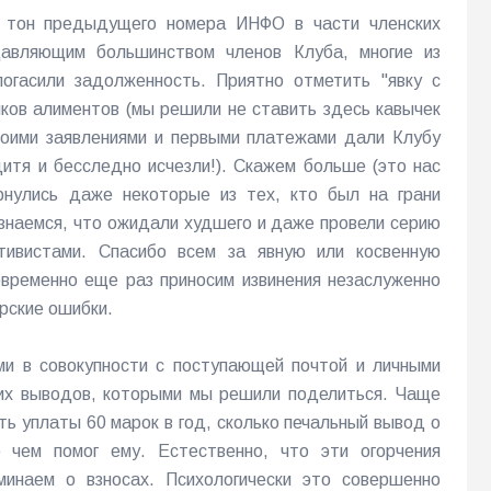
й тон предыдущего номера ИНФО в части членских
давляющим большинством членов Клуба, многие из
огасили задолженность. Приятно отметить "явку с
ков алиментов (мы решили не ставить здесь кавычек
своими заявлениями и первыми платежами дали Клубу
дитя и бесследно исчезли!). Скажем больше (это нас
рнулись даже некоторые из тех, кто был на грани
изнаемся, что ожидали худшего и даже провели серию
тивистами. Спасибо всем за явную или косвенную
ременно еще раз приносим извинения незаслуженно
рские ошибки.
ами в совокупности с поступающей почтой и личными
их выводов, которыми мы решили поделиться. Чаще
ть уплаты 60 марок в год, сколько печальный вывод о
чем помог ему. Естественно, что эти огорчения
инаем о взносах. Психологически это совершенно