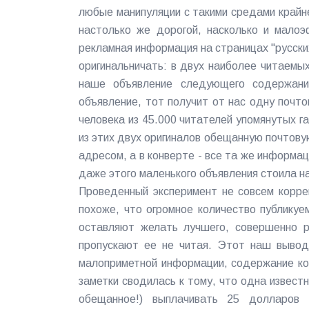
любые манипуляции с такими средами крайн
настолько же дорогой, насколько и малоэ
рекламная информация на страницах "русски
оригинальничать: в двух наиболее читаемы
наше объявление следующего содержани
объявление, тот получит от нас одну почто
человека из 45.000 читателей упомянутых г
из этих двух оригиналов обещанную почтовую
адресом, а в конверте - все та же информац
даже этого маленького объявления стоила н
Проведенный эксперимент не совсем коррек
похоже, что огромное количество публикуе
оставляют желать лучшего, совершенно ра
пропускают ее не читая. Этот наш вывод 
малоприметной информации, содержание ко
заметки сводилась к тому, что одна извест
обещанное!) выплачивать 25 долларов 