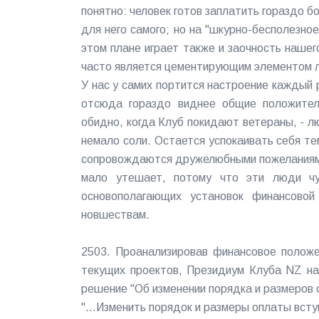
понятно: человек готов заплатить гораздо б
для него самого; но на "шкурно-бесполезно
этом плане играет также и заочность нашег
часто является цементирующим элементом л
У нас у самих портится настроение каждый р
отсюда гораздо виднее общие положител
обидно, когда Клуб покидают ветераны, - л
немало соли. Остается успокаивать себя тем
сопровождаются дружелюбными пожеланиями
мало утешает, потому что эти люди чут
основополагающих установок финансово
новшествам.
2503. Проанализировав финансовое положе
текущих проектов, Президиум Клуба NZ на
решение "Об изменении порядка и размеров о
"...Изменить порядок и размеры оплаты вст