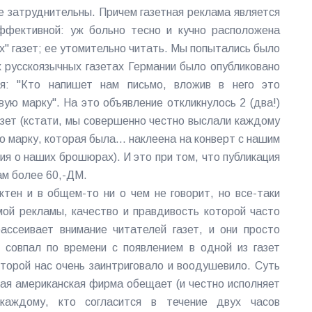
е затруднительны. Причем газетная реклама является
ффективной: уж больно тесно и кучно расположена
х" газет; ее утомительно читать. Мы попытались было
х русскоязычных газетах Германии было опубликовано
я: "Кто напишет нам письмо, вложив в него это
вую марку". На это объявление откликнулось 2 (два!)
азет (кстати, мы совершенно честно выслали каждому
 марку, которая была... наклеена на конверт с нашим
ия о наших брошюрах). И это при том, что публикация
ам более 60,-ДМ.
тен и в общем-то ни о чем не говорит, но все-таки
мой рекламы, качество и правдивость которой часто
ссеивает внимание читателей газет, и они просто
совпал по времени с появлением в одной из газет
торой нас очень заинтриговало и воодушевило. Суть
ная американская фирма обещает (и честно исполняет
каждому, кто согласится в течение двух часов