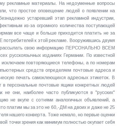
му рекламные материалы. На недоуменные вопросы
или, что простое оповещение людей о появлении на
 безнадежно устаревший этап рекламной индустрии,
ективным из-за огромного количества поступающей
фирмам все чаще и больше приходится платить не за
ИЕ потребителей к этой рекламе. Вооружившись двумя
ли рассылать свою информацию ПЕРСОНАЛЬНО ВСЕМ
сех русскоязычных изданиях Германии. По известной
 исключаем повторяющиеся телефоны, а по номерам
мпьютерных средств определяем почтовые адреса и
ескую печать самоклеющихся адресных этикеток. В
т в персональные почтовые ящики конкретных людей
ак не они, наиболее часто публикуются в "русских"
цию не вкупе с сотнями аналогичных объявлений, а
что платим мы за это не 60,-ДМ на двоих и даже не 25
теля нашего конверта. Тоже немало, но первые оценки
вой точки зрения как минимум полностью окупает себя