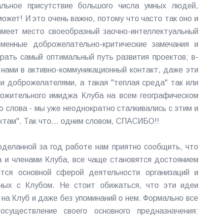
альное присутствие большого числа умных людей,
ожет! И это очень важно, потому что часто так оно и
 имеет место своеобразный заочно-интеллектуальный
менные доброжелательно-критические замечания и
рать самый оптимальный путь развития проектов; в-
с нами в активно-коммуникационный контакт, даже эти
и доброжелателями, а такая "теплая среда" так или
ложительного имиджа Клуба на всем географическом
о слова - мы уже неоднократно сталкивались с этим и
там". Так что... одним словом, СПАСИБО!!
оделанной за год работе нам приятно сообщить, что
а и членами Клуба, все чаще становятся достоянием
тся основной сферой деятельности организаций и
ных с Клубом. Не стоит обижаться, что эти идеи
 на Клуб и даже без упоминаний о нем. Формально все
существление своего основного предназначения: