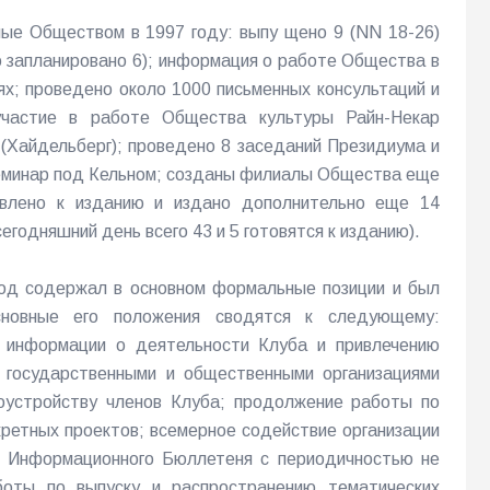
ные Обществом в 1997 году: выпу щено 9 (NN 18-26)
 запланировано 6); информация о работе Общества в
ях; проведено около 1000 письменных консультаций и
участие в работе Общества культуры Райн-Некар
(Хайдельберг); проведено 8 заседаний Президиума и
еминар под Кельном; созданы филиалы Общества еще
товлено к изданию и издано дополнительно еще 14
годняшний день всего 43 и 5 готовятся к изданию).
од содержал в основном формальные позиции и был
сновные его положения сводятся к следующему:
 информации о деятельности Клуба и привлечению
 государственными и общественными организациями
оустройству членов Клуба; продолжение работы по
кретных проектов; всемерное содействие организации
к Информационного Бюллетеня с периодичностью не
оты по выпуску и распространению тематических