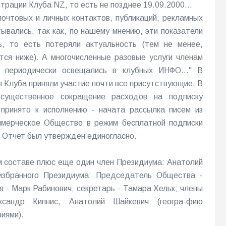
страции Клуба NZ, то есть не позднее 19.09.2000...
почтовых и личных контактов, публикаций, рекламных
тывались, так как, по нашему мнению, эти показатели
, то есть потеряли актуальность (тем не менее,
тся ниже). А многочисленные разовые услуги членам
 периодически освещались в клубных ИНФО..." В
 Клуба приняли участие почти все присутствующие. В
 существенное сокращение расходов на подписку
принято к исполнению - начата рассылка писем из
ммерческое Общество в режим бесплатной подписки
м. Отчет был утвержден единогласно.
м составе плюс еще один член Президиума: Анатолий
избранного Президиума: Председатель Общества -
 - Марк Рабинович; секретарь - Тамара Хельк; члены
сандр Кипнис, Анатолий Шайкевич (геогра-фию
иями).