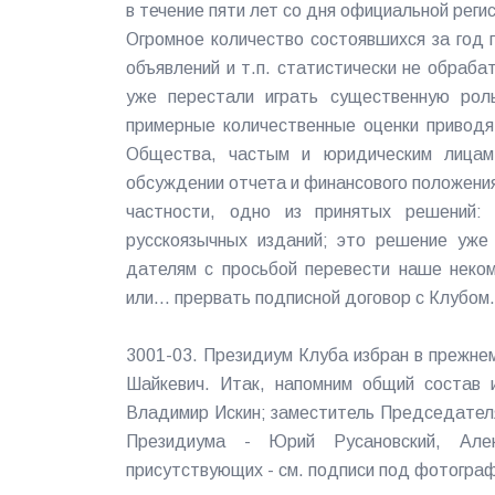
в течение пяти лет со дня официальной реги
Огромное количество состоявшихся за год 
объявлений и т.п. статистически не обраба
уже перестали играть существенную роль
примерные количественные оценки приводя
Общества, частым и юридическим лицам
обсуждении отчета и финансового положения
частности, одно из принятых решений:
русскоязычных изданий; это решение уже 
дателям с просьбой перевести наше неко
или... прервать подписной договор с Клубо
3001-03. Президиум Клуба избран в прежне
Шайкевич. Итак, напомним общий состав 
Владимир Искин; заместитель Председателя
Президиума - Юрий Русановский, Алек
присутствующих - см. подписи под фотограф