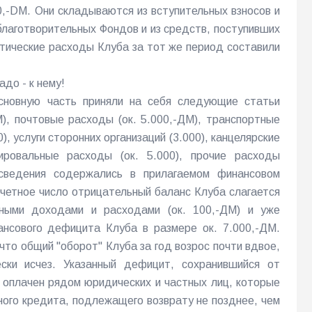
00,-DM. Они складываются из вступительных взносов и
благотворительных Фондов и из средств, поступивших
тические расходы Клуба за тот же период составили
до - к нему!
Основную часть приняли на себя следующие статьи
М), почтовые расходы (ок. 5.000,-ДМ), транспортные
0), услуги сторонних организаций (3.000), канцелярские
ировальные расходы (ок. 5.000), прочие расходы
сведения содержались в прилагаемом финансовом
тчетное число отрицательный баланс Клуба слагается
ными доходами и расходами (ок. 100,-ДМ) и уже
нсового дефицита Клуба в размере ок. 7.000,-ДМ.
что общий "оборот" Клуба за год возрос почти вдвое,
ски исчез. Указанный дефицит, сохранившийся от
 оплачен рядом юридических и частных лиц, которые
ного кредита, подлежащего возврату не позднее, чем