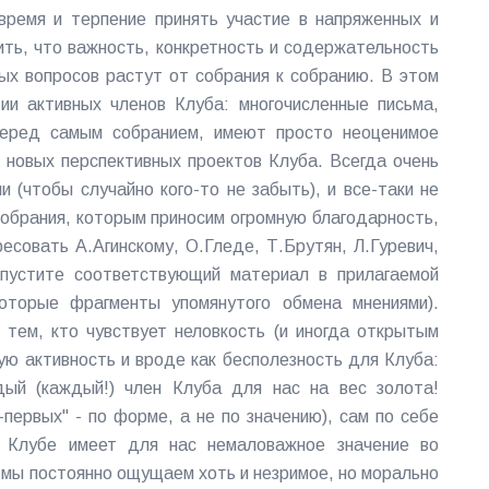
время и терпение принять участие в напряженных и
ить, что важность, конкретность и содержательность
ых вопросов растут от собрания к собранию. В этом
ии активных членов Клуба: многочисленные письма,
перед самым собранием, имеют просто неоценимое
 новых перспективных проектов Клуба. Всегда очень
 (чтобы случайно кого-то не забыть), и все-таки не
собрания, которым приносим огромную благодарность,
есовать А.Агинскому, О.Гледе, Т.Брутян, Л.Гуревич,
опустите соответствующий материал в прилагаемой
оторые фрагменты упомянутого обмена мнениями).
тем, кто чувствует неловкость (и иногда открытым
ую активность и вроде как бесполезность для Клуба:
ый (каждый!) член Клуба для нас на вес золота!
-первых" - по форме, а не по значению), сам по себе
 Клубе имеет для нас немаловажное значение во
, мы постоянно ощущаем хоть и незримое, но морально