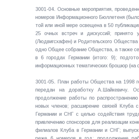
3001-04. Основные мероприятия, проведен
номеров Информационного Бюллетеня (было
той или иной мере освещена в 50 публикаци
25 очных встреч и дискуссий; принято 
(Людвигсхафен) и Родительского Общества 
одно Общее собрание Общества, а также с
в 6 городах Германии (итого: 9); подго
информационных тематических брошюр (на се
3001-05. План работы Общества на 1998 г
передан на доработку А.Шайкевичу. О
продолжение работы по распространению
новых членов; расширение связей Клуба с
Германии и СНГ с целью содействия труд
привлечению спонсоров для реализации кон
филиалов Клуба в Германии и СНГ; выпус
реже 6 номеров в год; продолжение раб