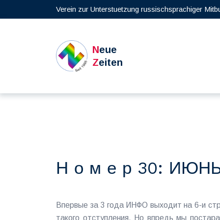
Verein zur Unterstuetzung russischsprachiger Mitb
N
eue
Z
eiten
Н о м е р 30: ИЮНЬ
Впервые за 3 года ИНФО выходит на 6-и стр
такого отступления. Но впредь мы постар