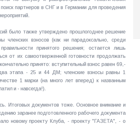
поиск партнеров в СНГ и в Германии для проведения
мероприятий.
ссий было также утверждено прошлогоднее решение
ы членских взносов (как ни парадоксально, среди
правильности принятого решения; остается лишь
ться от их самоотверженной готовности продолжать
кончательно принято: вступительный взнос равен 69,-
два этапа - 25 и 44 ДМ; членские взносы равны 1
ичестве 1 марки (на много лет вперед) к названным
атил и - навсегда!).
ось. Итоговых документов тоже. Основное внимание и
ждению заранее подготовленного рабочего документа
чало новому проекту Клуба, - проекту "ГАЗЕТА", - о