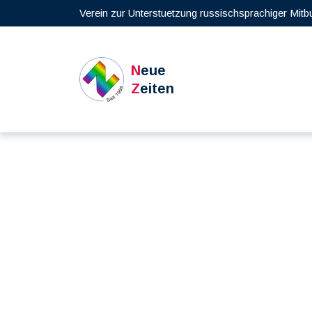
Verein zur Unterstuetzung russischsprachiger Mitb
N
eue
Z
eiten